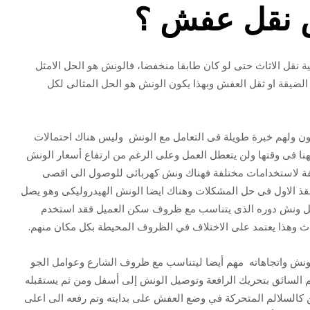
 نقل عفش ؟
ة نقل الاثاث حتى لو كان طابقا منخفضا، فالونش هو الحل الامثل
ضيقة او ثقل العفش وبهذا يكون الونش هو الحل المثالى لكل
 ولهم خبرة طويلة فى التعامل مع الونش وليس هناك احتمالات
نا فى وقتها ولن يتعطل العمل وعلى الرغم من ارتفاع أسعار الونش
فة لاستخدامات مختلفة فهناك ونش كهربائى للوصول الى اقصى
نقذ الاول فى حل المشكلات وهناك ايضا الونش الهيدروليكى وهو يصل
لكل ونش دوره الذى يتناسب مع ظروف سكن العميل فقد استخدم
اث وهذا يعتمد على الاختلاف في الظروف المحيطة بكل مكان منهم.
ونش واتجاهاته مهم أيضا ليتناسب مع ظروف الشارع وعوامل الجو
م السائق بتحريك الرافعة وتوصيل الونش إلى أسفل ومن ثم يستقبله
ن كالسلالم المتحركة في وضع العفش على بدايته وتم رفعه الى اعلى