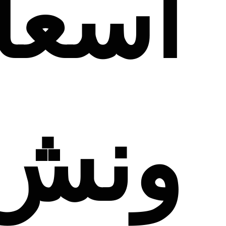
اسعا
ونش 