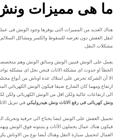
ما هى مميزات ونش
هناك العديد من المميزات التى يوفرها وجود الونش فى عملي
لنقل العفش دون تعرضه للسقوط والكسر ومشاكل السلالم ال
مشكلات النقل.
يعمل على الونش فنيين الونش وسائق الونش وهم متخصصون
الخطأ او حدوث اى مشكلة الاثاث فنحن نحل اى مشكلة تواجه
اﻻ أن الشركة تحرص على امتلاك عدة اوناش من أنواع مختل
ارتفاع ومهما كان الشارع ضيقا فيكون الونش الكهربائي الم
الى ارتفاعات عالية ولكن اقل من الونش الكهربائي ولكن 
ونش كهربائى فى رفع الاثاث
ونش هيدروليكي
في تنزيل الاث
تحميل العفش على الونش ايضا يحتاج الى حرفية وتحريك ال
فيكون هناك عمال يحملون الأثاث و يثبتونه فوق الونش ويهت
العمال لتحميل سيارة النقل وهناك أيضا نوع من الاوناش يك