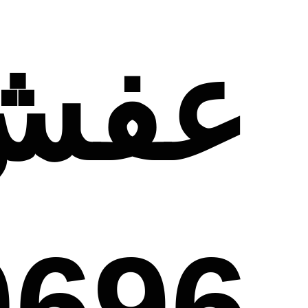
عفش
0696