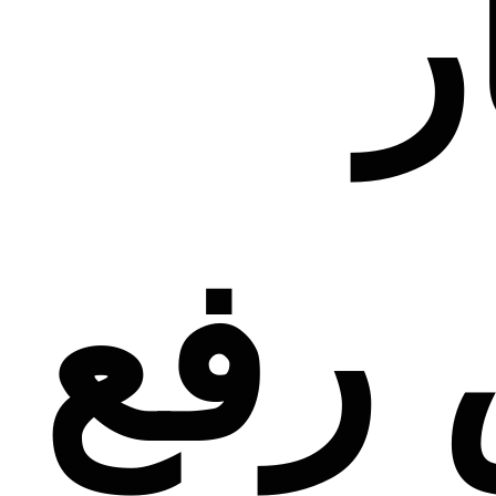
ر
رفع