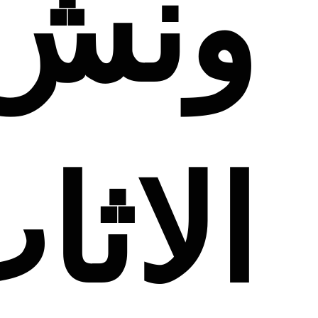
ونش 
الاثا