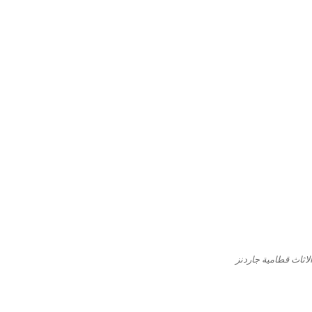
اثاث قطامية جاردنز