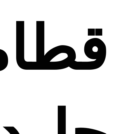
قطام
جارد