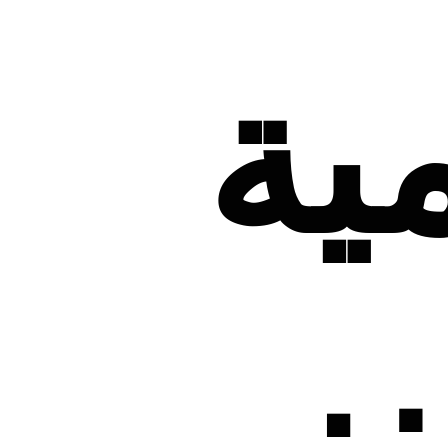
ية
نز