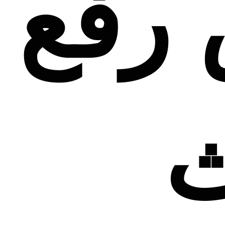
رفع
ث