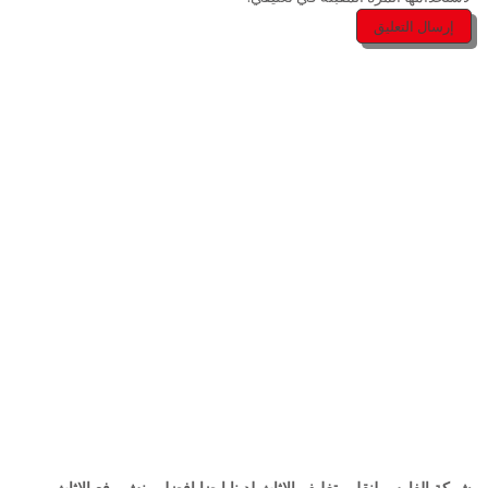
شركة الفارس لنقل وتغليف الاثاث لدينا ايضا افضل ونش رفع الاثاث