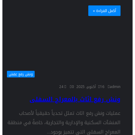
أكمل القراءة »
ونش رفع عفش
admin
16 أكتوبر، 2025
0
24
ونش رفع اثاث بالمعراج السفلى
عمليات ونش رفع اثاث تمثل تحدياً حقيقياً لأصحاب
المنشآت السكنية والإدارية والتجارية، خاصةً في منطقة
المعراج السفلى التي تتميز بوجود…