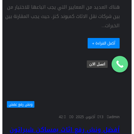
هناك العديد من المعايير التي يجب اتباعها للاختيار من
بين شركات نقل الاثاث كمبوند كنز، حيث يجب المقارنة بين
الخبرات…
أكمل القراءة »
اتصل الان
ونش رفع عفش
admin
13 أكتوبر، 2025
0
42
أفضل ونش رفع اثاث بمساكن شيراتون